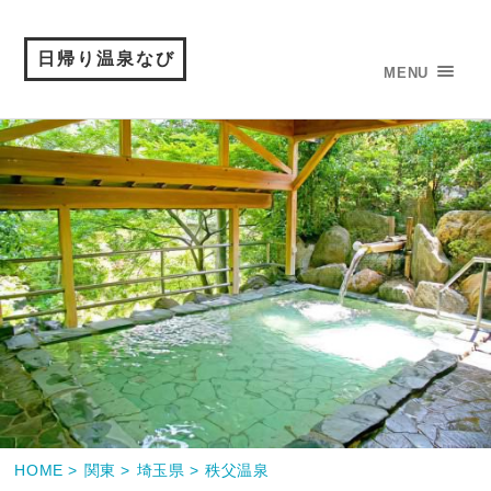
日帰り温泉なび
MENU
HOME >
関東 >
埼玉県 >
秩父温泉