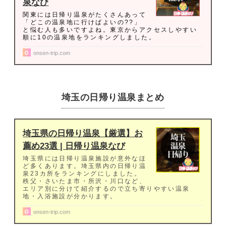
泉なび
関東には日帰り温泉がたくさんあって
「どこの温泉地に行けばよいの??」
と悩む人も多いですよね。東京からアクセスしやすい
順に10の温泉地をランキングしました。
onsen-trip.com
埼玉の日帰り温泉まとめ
埼玉県の日帰り温泉【厳選】お
薦め23選 | 日帰り温泉なび
埼玉県には日帰り温泉施設が意外なほ
ど多くあります。埼玉県内の日帰り温
泉23カ所をランキングにしました。
秩父・さいたま市・所沢・川口など、
エリア別に分けて紹介するので立ち寄りやすい温泉
地・入浴施設が分かります。
onsen-trip.com