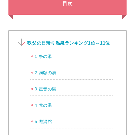
目次
秩父の日帰り温泉ランキング1位～11位
1.祭の湯
2.満願の湯
3.星音の湯
4.梵の湯
5.遊湯館