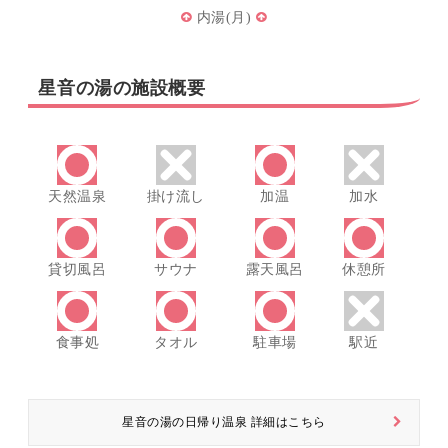
内湯(月)
星音の湯の施設概要
天然温泉
掛け流し
加温
加水
貸切風呂
サウナ
露天風呂
休憩所
食事処
タオル
駐車場
駅近
星音の湯の日帰り温泉 詳細はこちら