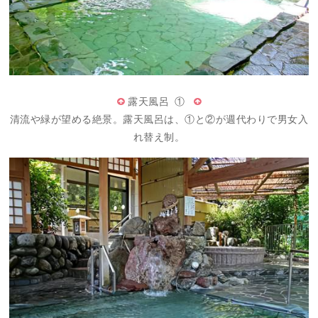
露天風呂 ①
清流や緑が望める絶景。露天風呂は、①と②が週代わりで男女入
れ替え制。