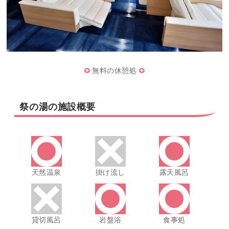
無料の休憩処
祭の湯の施設概要
天然温泉
掛け流し
露天風呂
貸切風呂
岩盤浴
食事処