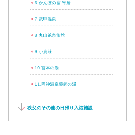
6.かんぽの宿 寄居
7.武甲温泉
8.丸山鉱泉旅館
9.小鹿荘
10.宮本の湯
11.両神温泉薬師の湯
秩父のその他の日帰り入浴施設