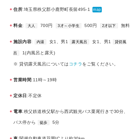
住所
:埼玉県秩父郡小鹿野町長留495-1
map
料金
:
700円
500円
無料
大人
3才～小学生
2才以下
施設内容
:
女1、男1
女1、男1
内湯
露天風呂
貸切風
1(内風呂と露天)
呂
※ 貸切露天風呂については
コチラ
をご覧ください。
営業時間
:11時～19時
定休日
:不定休
電車
:秩父鉄道秩父駅から西武観光バス栗尾行きで30分、
バス停から
5分
徒歩
車
:関越自動車道花園ICより約30km