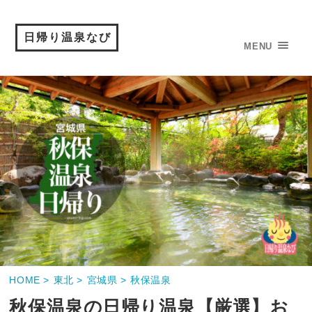
日帰り温泉なび
MENU
HOME >
東北 >
宮城県 >
秋保温泉
秋保温泉の日帰り温泉【厳選】お