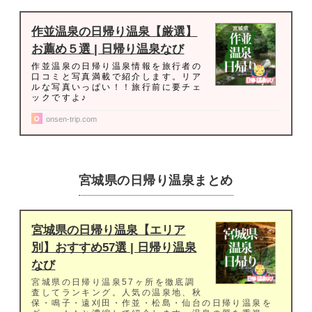
作並温泉の日帰り温泉【厳選】
お薦め５選 | 日帰り温泉なび
作並温泉の日帰り温泉情報を旅行者の
口コミと写真満載で紹介します。リア
ルな写真いっぱい！！旅行前に要チェ
ックですよ♪
onsen-trip.com
宮城県の日帰り温泉まとめ
宮城県の日帰り温泉【エリア
別】おすすめ57選 | 日帰り温泉
なび
宮城県の日帰り温泉57ヶ所を徹底調
査してランキング。人気の温泉地、秋
保・鳴子・遠刈田・作並・松島・仙台の日帰り温泉を