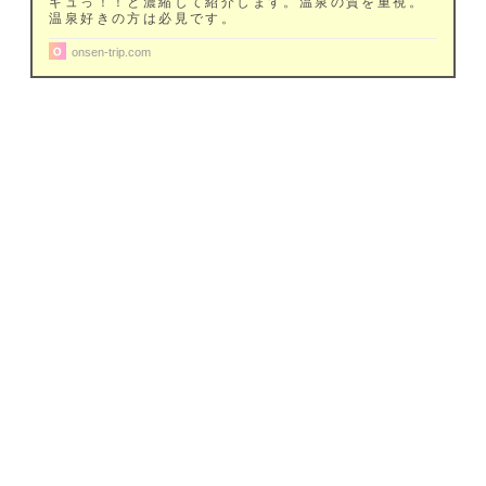
ギュっ！！と濃縮して紹介します。温泉の質を重視。
温泉好きの方は必見です。
onsen-trip.com