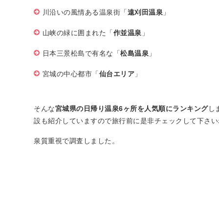
川沿いの風情ある温泉街「
遠刈田温泉
」
山峡の緑に囲まれた「
作並温泉
」
日本三景松島で有名な「
松島温泉
」
宮城の中心都市「
仙台エリア
」
そんな
宮城県の日帰り温泉6ヶ所を人気順にランキング
し
設も紹介していますので旅行前に是非チェックして下さい
泉質重視で調査しました。