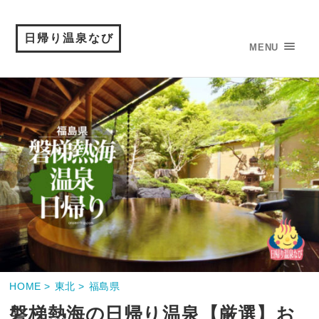
日帰り温泉なび
MENU
HOME >
東北 >
福島県
磐梯熱海の日帰り温泉【厳選】お