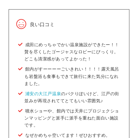
良い口コミ
成田にめっちゃでかい温泉施設ができたー！！
贅を尽くしたゴージャスなロビーにびっくり。
どこも清潔感があってよかった！
館内がすーーーーごいきれい！！！！露天風呂
も岩盤浴も食事もできて旅行に来た気分になれ
ました。
浦安の大江戸温泉
のパクりぽいけど、江戸の街
並みが再現されててとてもいい雰囲気♪
噴水ショーや、館内では天井にプロジェクショ
ンマッピングと派手に派手を重ねた面白い施設
です。
なぜかめちゃ空いてます！ぜひおすすめ。