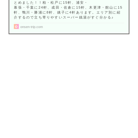
とめました！！柏・松戸に15軒、浦安・
幕張・千葉に24軒、成田・佐倉に15軒、木更津・館山に15
軒、鴨川・勝浦に8軒、銚子に4軒あります。エリア別に紹
介するので立ち寄りやすいスーパー銭湯がすぐ分かる♪
onsen-trip.com