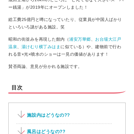
ー銭湯」が2019年にオープンしました！
総工費25億円と噂になっていたり、従業員が中国人ばかり
といろいろ謎がある施設。笑
昭和の街並みを再現した館内（
浦安万華郷
、
お台場大江戸
温泉
、
湯けむり横丁みはま
に似ている）や、建物前で行わ
れる音×光×噴水のショーは一見の価値があります！
賛否両論、意見が分かれる施設です。
目次
施設内はどうなの??
風呂はどうなの??