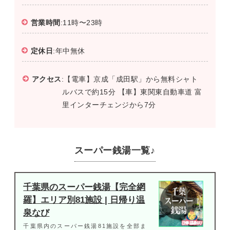
営業時間
:11時〜23時
定休日
:年中無休
アクセス
:【電車】京成「成田駅」から無料シャト
ルバスで約15分 【車】東関東自動車道 富
里インターチェンジから7分
スーパー銭湯一覧♪
千葉県のスーパー銭湯【完全網
羅】エリア別81施設 | 日帰り温
泉なび
千葉県内のスーパー銭湯81施設を全部ま