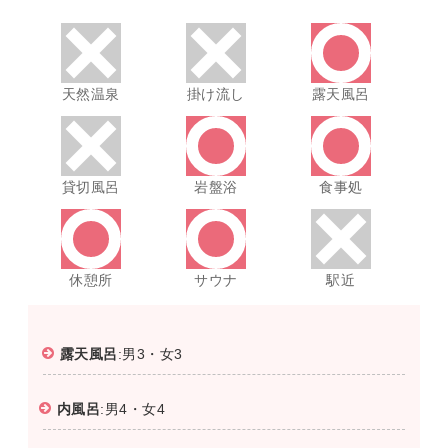
天然温泉
掛け流し
露天風呂
貸切風呂
岩盤浴
食事処
休憩所
サウナ
駅近
露天風呂
:男3・女3
内風呂
:男4・女4