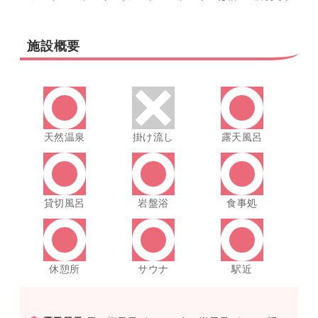
施設概要
天然温泉
掛け流し
露天風呂
貸切風呂
岩盤浴
食事処
休憩所
サウナ
駅近