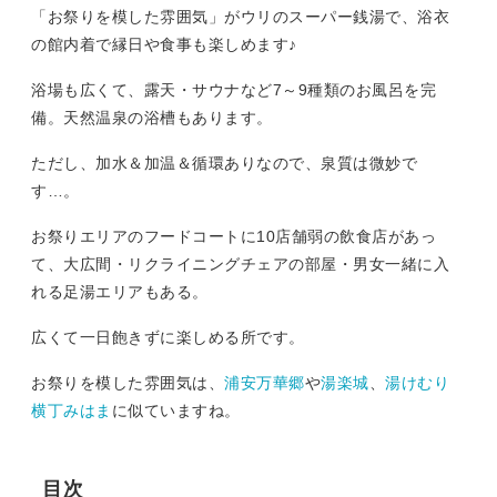
「お祭りを模した雰囲気」がウリのスーパー銭湯で、浴衣
の館内着で縁日や食事も楽しめます♪
浴場も広くて、露天・サウナなど7～9種類のお風呂を完
備。天然温泉の浴槽もあります。
ただし、加水＆加温＆循環ありなので、泉質は微妙で
す…。
お祭りエリアのフードコートに10店舗弱の飲食店があっ
て、大広間・リクライニングチェアの部屋・男女一緒に入
れる足湯エリアもある。
広くて一日飽きずに楽しめる所です。
お祭りを模した雰囲気は、
浦安万華郷
や
湯楽城
、
湯けむり
横丁みはま
に似ていますね。
目次