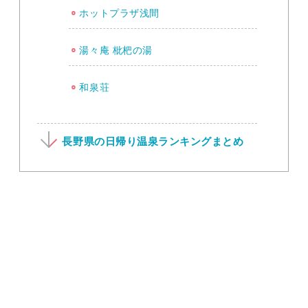
ホットプラザ浅間
湯々庵 枇杷の湯
和泉荘
長野県の日帰り温泉ランキングまとめ