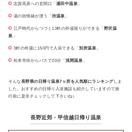
志賀高原への玄関口「
湯田中温泉
」
湯の街情緒が漂う「
渋温泉
」
江戸時代からつづく13軒の外湯巡りができる「
野沢温
泉
」
3軒の外湯に150円で入浴できる「
別所温泉
」
松本市街からバスで20分「
浅間温泉
」
そんな
長野県の日帰り温泉7ヶ所を人気順にランキング
しま
した。おすすめの日帰り入浴施設も紹介していますので旅
行前に是非チェックして下さいね♪
長野近郊・甲信越日帰り温泉