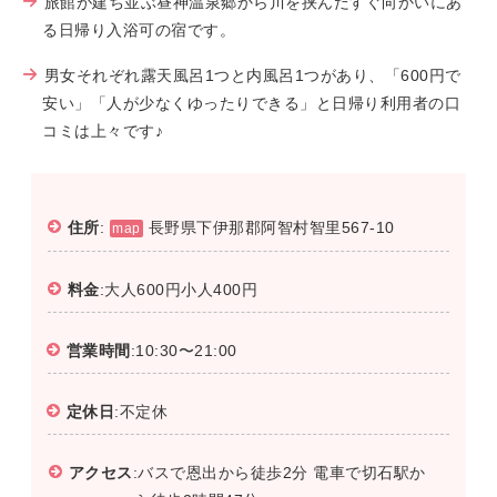
旅館が建ち並ぶ昼神温泉郷から川を挟んだすぐ向かいにあ
る日帰り入浴可の宿です。
男女それぞれ露天風呂1つと内風呂1つがあり、「600円で
安い」「人が少なくゆったりできる」と日帰り利用者の口
コミは上々です♪
住所
:
長野県下伊那郡阿智村智里567-10
map
料金
:大人600円小人400円
営業時間
:10:30〜21:00
定休日
:不定休
アクセス
:バスで恩出から徒歩2分 電車で切石駅か