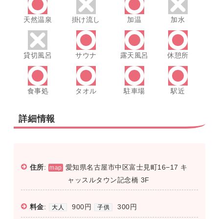
天然温泉
掛け流し
加温
加水
貸切風呂
サウナ
露天風呂
休憩所
食事処
タオル
駐車場
駅近
詳細情報
住所
:
愛知県名古屋市中区富士見町16−17 キ
map
ャッスルタウン記念橋 3F
料金
:
900円
300円
大人
子供