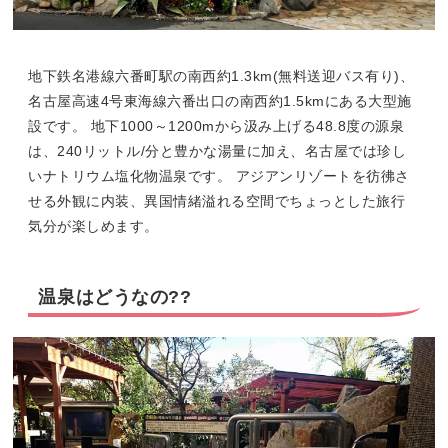
地下鉄名港線六番町駅の南西約1.3km(無料送迎バス有り)、
名古屋高速4号東海線六番出口の南西約1.5kmにある大型施
設です。 地下1000～1200mから汲み上げる48.8度の源泉
は、240リットル/分と豊かな湯量に加え、名古屋では珍し
いナトリウム塩化物温泉です。 アジアンリゾートを彷彿さ
せる外観に内装、異国情緒溢れる空間でちょっとした旅行
気分が楽しめます。
温泉はどうなの??