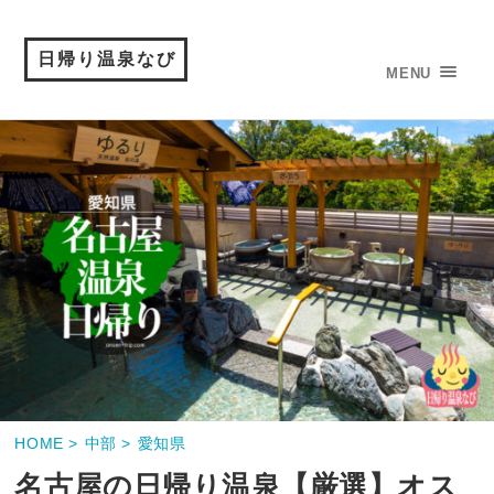
日帰り温泉なび
MENU
HOME >
中部 >
愛知県
名古屋の日帰り温泉【厳選】オス