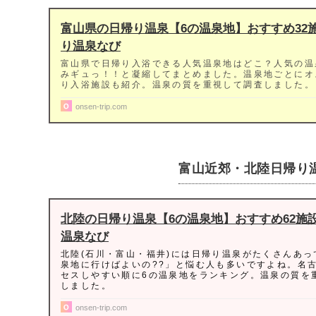
富山県の日帰り温泉【6の温泉地】おすすめ32施設
り温泉なび
富山県で日帰り入浴できる人気温泉地はどこ？人気の温
みギュっ！！と凝縮してまとめました。温泉地ごとにオ
り入浴施設も紹介。温泉の質を重視して調査しました。
onsen-trip.com
富山近郊・北陸日帰り
北陸の日帰り温泉【6の温泉地】おすすめ62施設 
温泉なび
北陸(石川・富山・福井)には日帰り温泉がたくさんあっ
泉地に行けばよいの??」と悩む人も多いですよね。名
セスしやすい順に6の温泉地をランキング。温泉の質を
しました。
onsen-trip.com