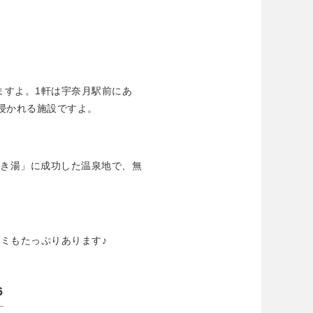
ますよ。1軒は宇奈月駅前にあ
浸かれる施設ですよ。
引き湯」に成功した温泉地で、無
ミもたっぷりあります♪
6