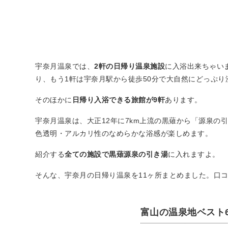
宇奈月温泉では、
2軒の日帰り温泉施設
に入浴出来ちゃい
り、もう1軒は宇奈月駅から徒歩50分で大自然にどっぷり
そのほかに
日帰り入浴できる旅館が9軒
あります。
宇奈月温泉は、大正12年に7km上流の黒薙から「源泉の
色透明・アルカリ性のなめらかな浴感が楽しめます。
紹介する
全ての施設で黒薙源泉の引き湯
に入れますよ。
そんな、宇奈月の日帰り温泉を11ヶ所まとめました。口コ
富山の温泉地ベスト