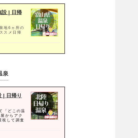
 | 日帰
泉地6ヵ所の
ススメ日帰
温泉
| 日帰り
て「どこの温
古屋からアク
重視して調査