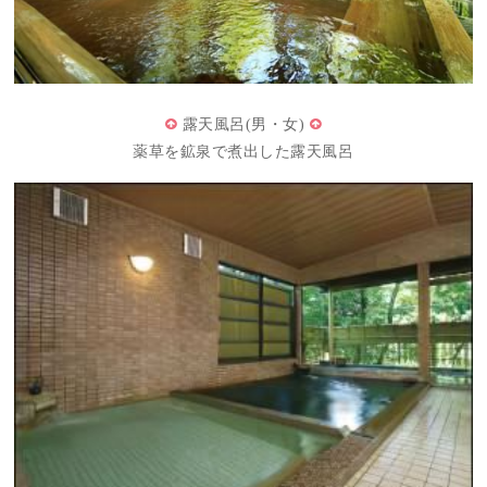
露天風呂(男・女)
薬草を鉱泉で煮出した露天風呂