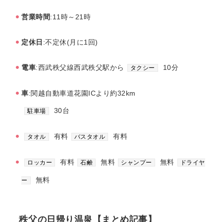
営業時間
:11時～21時
定休日
:不定休(月に1回)
電車
:西武秩父線西武秩父駅から
10分
タクシー
車
:関越自動車道花園ICより約32km
30台
駐車場
有料
有料
タオル
バスタオル
有料
無料
無料
ロッカー
石鹸
シャンプー
ドライヤ
無料
ー
秩父の日帰り温泉【まとめ記事】