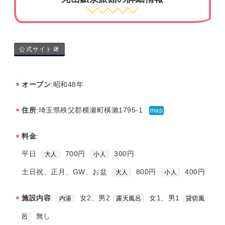
公式サイト
オープン
:昭和48年
住所
:埼玉県秩父郡横瀬町橫瀨1795-1
map
料金
:
平日
700円
300円
大人
小人
土日祝、正月、GW、お盆
800円
400円
大人
小人
施設内容
:
女2、男2
女1、男1
内湯
露天風呂
貸切風
無し
呂