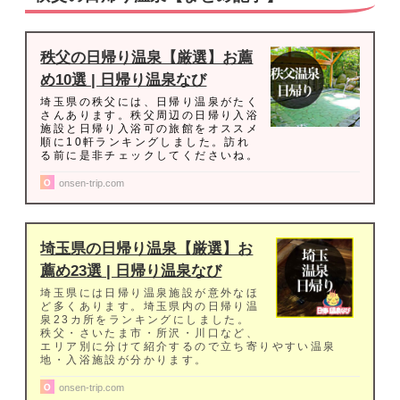
秩父の日帰り温泉【厳選】お薦
め10選 | 日帰り温泉なび
埼玉県の秩父には、日帰り温泉がたく
さんあります。秩父周辺の日帰り入浴
施設と日帰り入浴可の旅館をオススメ
順に10軒ランキングしました。訪れ
る前に是非チェックしてくださいね。
onsen-trip.com
埼玉県の日帰り温泉【厳選】お
薦め23選 | 日帰り温泉なび
埼玉県には日帰り温泉施設が意外なほ
ど多くあります。埼玉県内の日帰り温
泉23カ所をランキングにしました。
秩父・さいたま市・所沢・川口など、
エリア別に分けて紹介するので立ち寄りやすい温泉
地・入浴施設が分かります。
onsen-trip.com