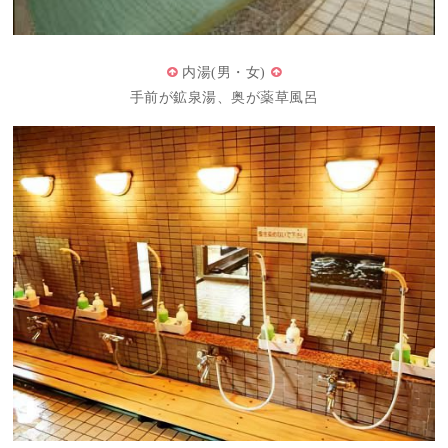
内湯(男・女)
手前が鉱泉湯、奥が薬草風呂