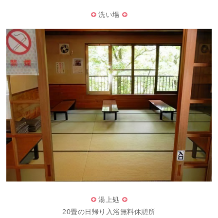
洗い場
湯上処
20畳の日帰り入浴無料休憩所