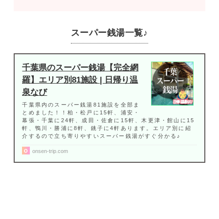
スーパー銭湯一覧♪
千葉県のスーパー銭湯【完全網
羅】エリア別81施設 | 日帰り温
泉なび
千葉県内のスーパー銭湯81施設を全部ま
とめました！！柏・松戸に15軒、浦安・
幕張・千葉に24軒、成田・佐倉に15軒、木更津・館山に15
軒、鴨川・勝浦に8軒、銚子に4軒あります。エリア別に紹
介するので立ち寄りやすいスーパー銭湯がすぐ分かる♪
onsen-trip.com