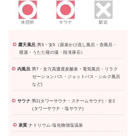
休憩所
サウナ
駅近
露天風呂
:男5・女5（源泉かけ流し風呂・壺風呂・
寝湯・うたた寝の湯・段滝座石）
内風呂
:男7・女7(高濃度炭酸泉・電気風呂・リラク
ゼーションバス・ジェットバス・シルク風呂
など)
サウナ
:男2(タワーサウナ・スチームサウナ)・女2
(タワーサウナ・塩サウナ)
泉質
:ナトリウム-塩化物強塩温泉