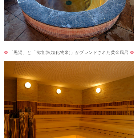
「黒湯」と「食塩泉(塩化物泉)」がブレンドされた黄金風呂