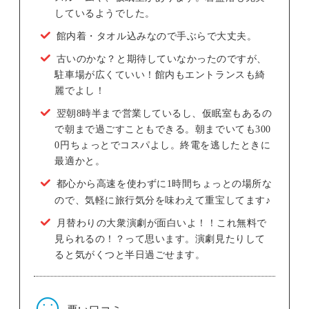
しているようでした。
館内着・タオル込みなので手ぶらで大丈夫。
古いのかな？と期待していなかったのですが、
駐車場が広くていい！館内もエントランスも綺
麗でよし！
翌朝8時半まで営業しているし、仮眠室もあるの
で朝まで過ごすこともできる。朝までいても300
0円ちょっとでコスパよし。終電を逃したときに
最適かと。
都心から高速を使わずに1時間ちょっとの場所な
ので、気軽に旅行気分を味わえて重宝してます♪
月替わりの大衆演劇が面白いよ！！これ無料で
見られるの！？って思います。演劇見たりして
ると気がくつと半日過ごせます。
悪い口コミ