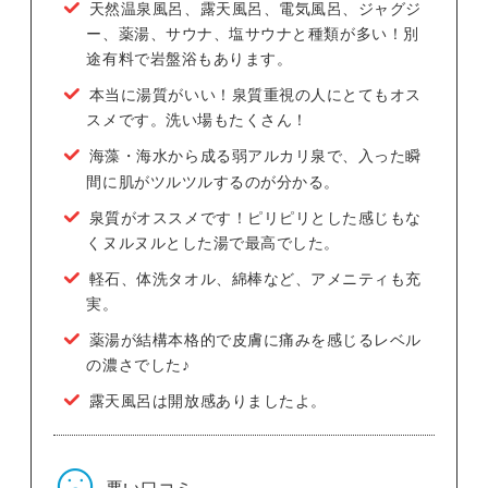
天然温泉風呂、露天風呂、電気風呂、ジャグジ
ー、薬湯、サウナ、塩サウナと種類が多い！別
途有料で岩盤浴もあります。
本当に湯質がいい！泉質重視の人にとてもオス
スメです。洗い場もたくさん！
海藻・海水から成る弱アルカリ泉で、入った瞬
間に肌がツルツルするのが分かる。
泉質がオススメです！ピリピリとした感じもな
くヌルヌルとした湯で最高でした。
軽石、体洗タオル、綿棒など、アメニティも充
実。
薬湯が結構本格的で皮膚に痛みを感じるレベル
の濃さでした♪
露天風呂は開放感ありましたよ。
悪い口コミ