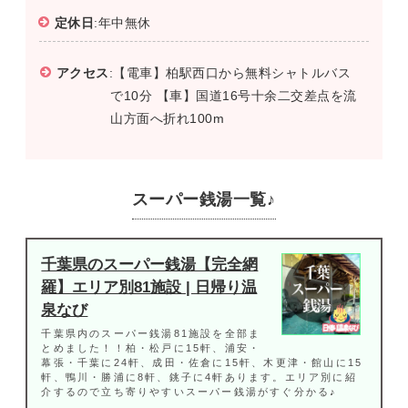
定休日
:年中無休
アクセス
:【電車】柏駅西口から無料シャトルバス
で10分 【車】国道16号十余二交差点を流
山方面へ折れ100m
スーパー銭湯一覧♪
千葉県のスーパー銭湯【完全網
羅】エリア別81施設 | 日帰り温
泉なび
千葉県内のスーパー銭湯81施設を全部ま
とめました！！柏・松戸に15軒、浦安・
幕張・千葉に24軒、成田・佐倉に15軒、木更津・館山に15
軒、鴨川・勝浦に8軒、銚子に4軒あります。エリア別に紹
介するので立ち寄りやすいスーパー銭湯がすぐ分かる♪