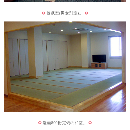
仮眠室(男女別室)。
漫画800冊完備の和室。