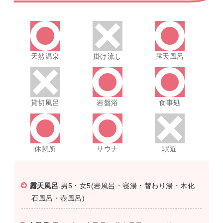
天然温泉
掛け流し
露天風呂
貸切風呂
岩盤浴
食事処
休憩所
サウナ
駅近
露天風呂
:男5・女5(岩風呂・寝湯・替わり湯・木化
石風呂・壺風呂)