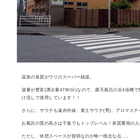
温泉の泉質がウリのスーパー銭湯。
湯量が豊富(湧出量479ℓ/分)なので、露天風呂の全4浴
け流しで使用しています！！
さらに、サウナも遠赤外線、黄土サウナ(男)、アロマスチ
お風呂の質の高さは千葉でもトップレベル！泉質重視の人
ただし、休憩スペースが貧弱なのが唯一残念な点…。