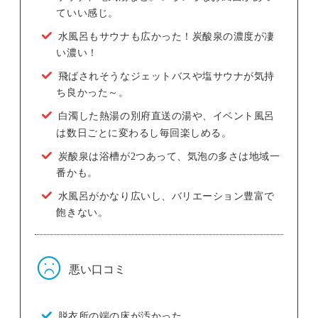
ていい感じ。
水風呂もサウナも広かった！炭酸泉の濃度が凄
い濃い！
飛ばされそうなジェットバスや塩サウナが気持
ち良かった～。
白濁した熱湯の別府直送の湯や、イベント風呂
は数日ごとに変わるし毎回楽しめる。
炭酸泉は浴槽が2つあって、気泡の多さは地域一
番かも。
水風呂がかなり広いし、バリエーション豊富で
飽きない。
悪い口コミ
脱衣所の端の床が汚かった。