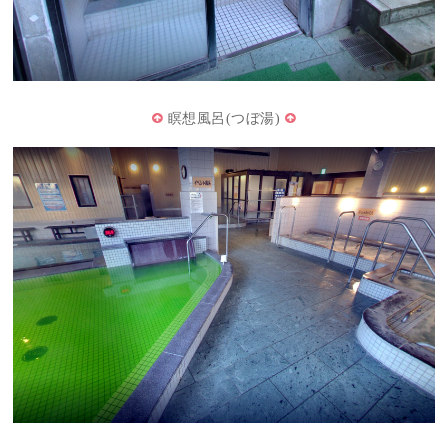
瞑想風呂(つぼ湯)