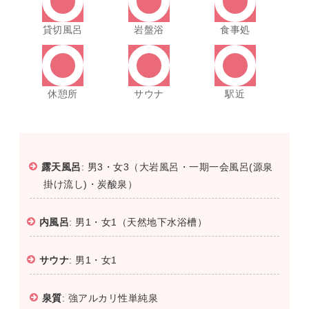
貸切風呂
岩盤浴
食事処
休憩所
サウナ
駅近
露天風呂
: 男3・女3（大岩風呂・一期一会風呂(源泉
掛け流し)・炭酸泉）
内風呂
: 男1・女1（天然地下水浴槽）
サウナ
: 男1・女1
泉質
: 強アルカリ性単純泉