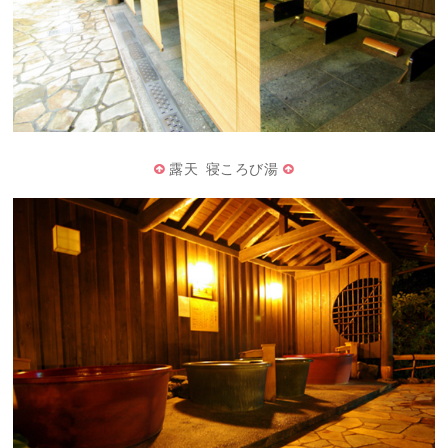
露天 寝ころび湯