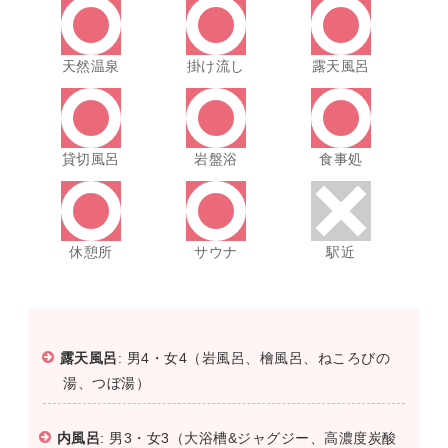
天然温泉
掛け流し
露天風呂
貸切風呂
岩盤浴
食事処
休憩所
サウナ
駅近
露天風呂
: 男4・女4（岩風呂、檜風呂、ねころびの
湯、つぼ湯）
内風呂
: 男3・女3（大浴槽&ジャグジー、高濃度炭酸