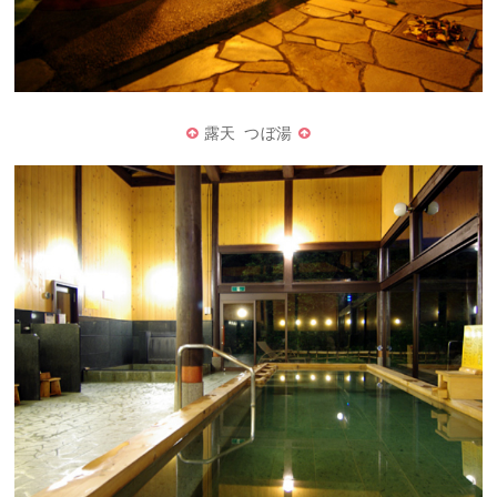
露天 つぼ湯