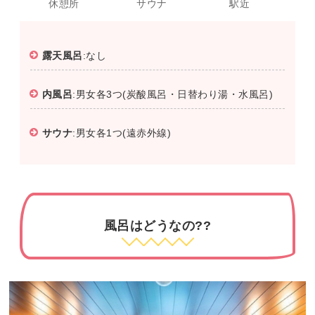
休憩所
サウナ
駅近
露天風呂
:なし
内風呂
:男女各3つ(炭酸風呂・日替わり湯・水風呂)
サウナ
:男女各1つ(遠赤外線)
風呂はどうなの??