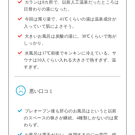
カランは8カ所で、以前人工温泉だったところは
日替わりの湯になった。
今回は濁り湯で、41℃くらいの湯は温泉成分が
入っていて肌によさそう。
大きいお風呂は炭酸の湯に。38℃くらいで泡が
しっかり。
水風呂は17℃前後でキンキンに冷えている。サ
ウナは10人ぐらい入れる大きさで熱すぎず、温
すぎず。
悪い口コミ
プレオープン後も肝心のお風呂はというと以前
のスペースの狭さが継続。4種類しかないのは変
わらず。
お風呂は露天がない。休憩するのに一苦労。銭