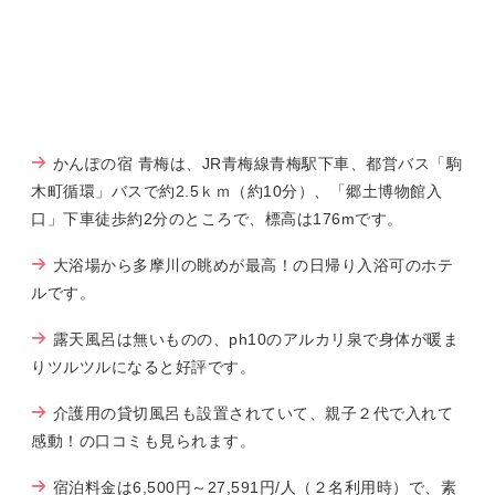
かんぽの宿 青梅は、JR青梅線青梅駅下車、都営バス「駒
木町循環」バスで約2.5ｋｍ（約10分）、「郷土博物館入
口」下車徒歩約2分のところで、標高は176mです。
大浴場から多摩川の眺めが最高！の日帰り入浴可のホテ
ルです。
露天風呂は無いものの、ph10のアルカリ泉で身体が暖ま
りツルツルになると好評です。
介護用の貸切風呂も設置されていて、親子２代で入れて
感動！の口コミも見られます。
宿泊料金は6,500円～27,591円/人（２名利用時）で、素