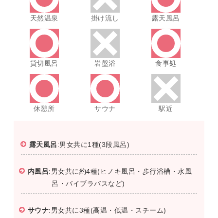
天然温泉
掛け流し
露天風呂
貸切風呂
岩盤浴
食事処
休憩所
サウナ
駅近
露天風呂
:男女共に1種(3段風呂)
内風呂
:男女共に約4種(ヒノキ風呂・歩行浴槽・水風
呂・バイブラバスなど)
サウナ
:男女共に3種(高温・低温・スチーム)