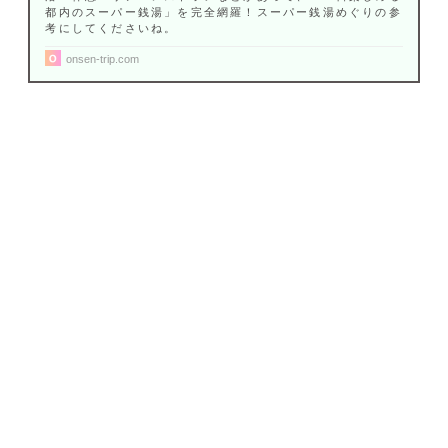
都内のスーパー銭湯」を完全網羅！スーパー銭湯めぐりの参
考にしてくださいね。
onsen-trip.com