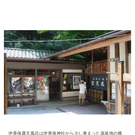
伊香保露天風呂は伊香保神社から少し奥まった源泉地の横