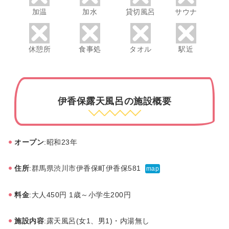
加温
加水
貸切風呂
サウナ
休憩所
食事処
タオル
駅近
伊香保露天風呂の施設概要
オープン
:昭和23年
住所
:群馬県渋川市伊香保町伊香保581
map
料金
:大人450円 1歳～小学生200円
施設内容
:露天風呂(女1、男1)・内湯無し