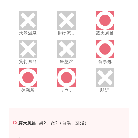
天然温泉
掛け流し
露天風呂
貸切風呂
岩盤浴
食事処
休憩所
サウナ
駅近
露天風呂
: 男2、女2（白湯、薬湯）