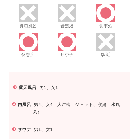
貸切風呂
岩盤浴
食事処
休憩所
サウナ
駅近
露天風呂
: 男1、女1
内風呂
: 男4、女4（大浴槽、ジェット、寝湯、水風
呂）
サウナ
: 男1、女1