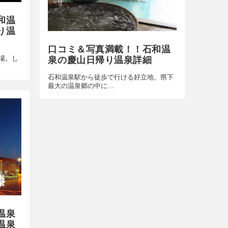
和温
り温
口コミ＆写真満載！！石和温
泉の慶山日帰り温泉詳細
場。し
石和温泉駅から徒歩で行ける好立地、県下
最大の温泉郷の中に…
温泉
温泉