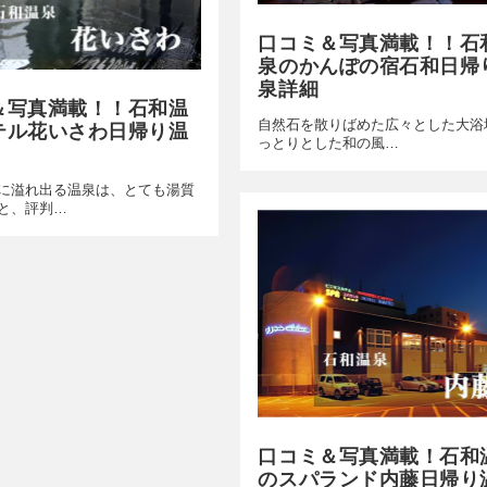
口コミ＆写真満載！！石
泉のかんぽの宿石和日帰
泉詳細
＆写真満載！！石和温
自然石を散りばめた広々とした大浴
テル花いさわ日帰り温
っとりとした和の風…
に溢れ出る温泉は、とても湯質
と、評判…
口コミ＆写真満載！石和
のスパランド内藤日帰り