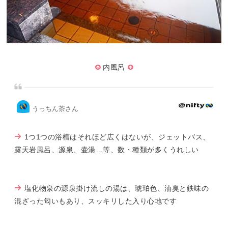
内風呂
うっちん茶さん
1つ1つの浴槽はそれほど広くはないが、ジェットバス、
露天岩風呂、源泉、壷湯…等、数・種類が多くうれしい
塩化物泉の源泉掛け流しの湯は、琥珀色、油臭と鉄味の
混ざった匂いもあり、スッキリした入り心地です