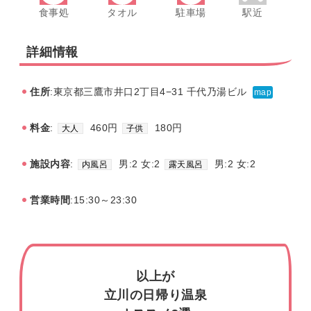
食事処
タオル
駐車場
駅近
詳細情報
住所
:東京都三鷹市井口2丁目4−31 千代乃湯ビル
map
料金
:
460円
180円
大人
子供
施設内容
:
男:2 女:2
男:2 女:2
内風呂
露天風呂
営業時間
:15:30～23:30
以上が
立川の日帰り温泉