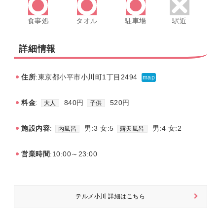
食事処
タオル
駐車場
駅近
詳細情報
住所
:東京都小平市小川町1丁目2494
map
料金
:
840円
520円
大人
子供
施設内容
:
男:3 女:5
男:4 女:2
内風呂
露天風呂
営業時間
:10:00～23:00
テルメ小川 詳細はこちら