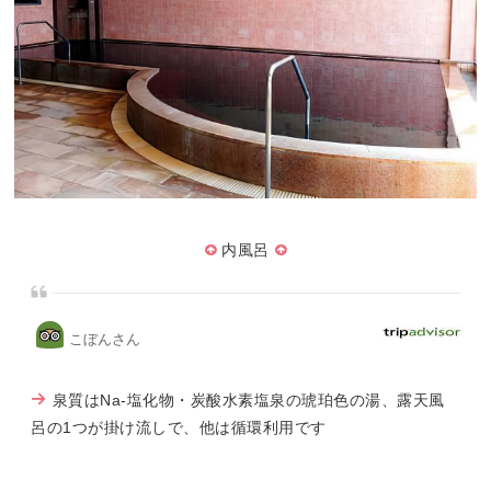
内風呂
こぼんさん
泉質はNa-塩化物・炭酸水素塩泉の琥珀色の湯、露天風
呂の1つが掛け流しで、他は循環利用です