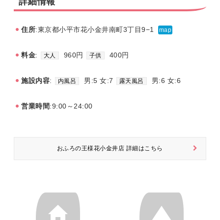
詳細情報
住所
:東京都小平市花小金井南町3丁目9−1
map
料金
:
960円
400円
大人
子供
施設内容
:
男:5 女:7
男:6 女:6
内風呂
露天風呂
営業時間
:9:00～24:00
おふろの王様花小金井店 詳細はこちら