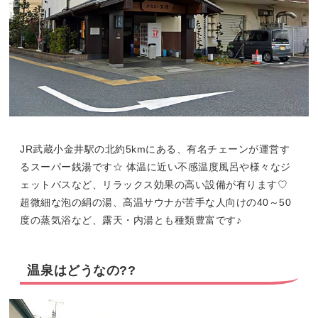
JR武蔵小金井駅の北約5kmにある、有名チェーンが運営す
るスーパー銭湯です☆ 体温に近い不感温度風呂や様々なジ
ェットバスなど、リラックス効果の高い設備が有ります♡
超微細な泡の絹の湯、高温サウナが苦手な人向けの40～50
度の蒸気浴など、露天・内湯とも種類豊富です♪
温泉はどうなの??