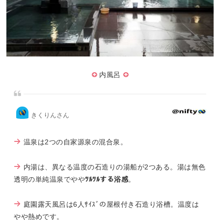
内風呂
きくりんさん
温泉は2つの自家源泉の混合泉。
内湯は、異なる温度の石造りの湯船が2つある。湯は無色
透明の単純温泉でやや
ﾂﾙﾂﾙする浴感
。
庭園露天風呂は6人ｻｲｽﾞの屋根付き石造り浴槽。温度は
やや熱めです。