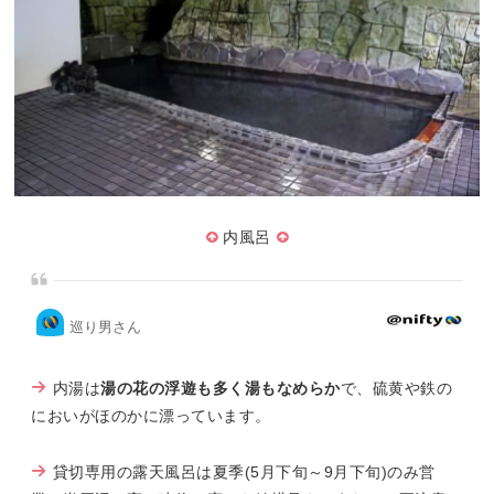
内風呂
巡り男さん
内湯は
湯の花の浮遊も多く湯もなめらか
で、硫黄や鉄の
においがほのかに漂っています。
貸切専用の露天風呂は夏季(5月下旬～9月下旬)のみ営