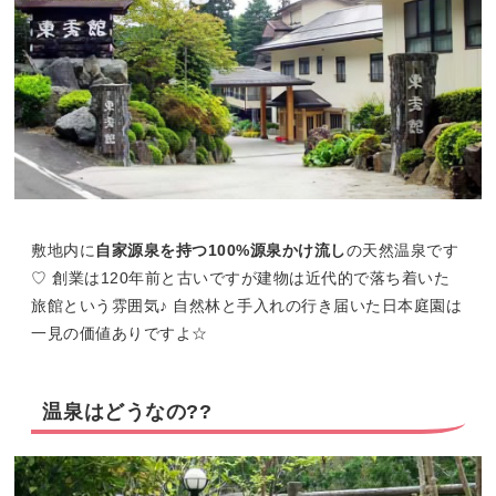
敷地内に
自家源泉を持つ100%源泉かけ流し
の天然温泉です
♡ 創業は120年前と古いですが建物は近代的で落ち着いた
旅館という雰囲気♪ 自然林と手入れの行き届いた日本庭園は
一見の価値ありですよ☆
温泉はどうなの??