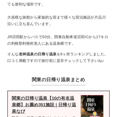
ても便利な場所です。
大規模な旅館から家族的な宿まで様々な宿泊施設が片品川
沿いに立ち並んでいます。
JR沼田駅からバスで50分。関東自動車道沼田ICから17キロ
の利根郡利根村老人にある温泉郷です。
そんな
老神温泉の日帰り温泉
を9ヶ所ランキングしました。
口コミ満載ですので旅行前に是非チェックして下さいね♪
関東の日帰り温泉まとめ
関東の日帰り温泉【10の有名温
泉郷】お薦め351施設 | 日帰り温
泉なび