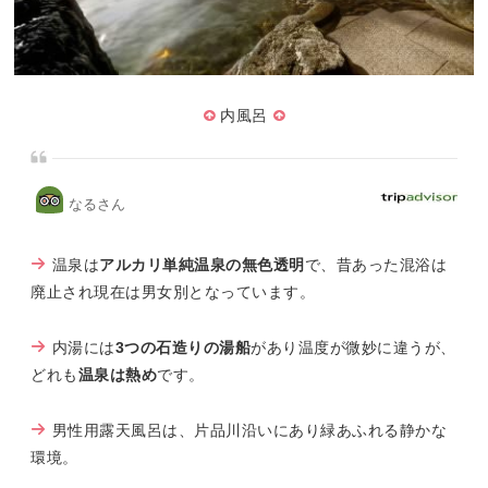
内風呂
なるさん
温泉は
アルカリ単純温泉の無色透明
で、昔あった混浴は
廃止され現在は男女別となっています。
内湯には
3つの石造りの湯船
があり温度が微妙に違うが、
どれも
温泉は熱め
です。
男性用露天風呂は、片品川沿いにあり緑あふれる静かな
環境。