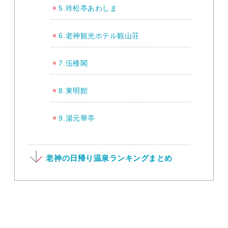
5.吟松亭あわしま
6.老神観光ホテル観山荘
7.伍楼閣
8.東明館
9.湯元華亭
老神の日帰り温泉ランキングまとめ