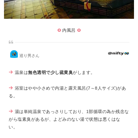
内風呂
巡り男さん
温泉は
無色透明で少し硫黄臭
がします。
浴室はやや小さめで内湯と露天風呂(7～8人サイズ)があ
る。
湯は単純温泉であっさりしており、1部循環の為か残念な
がら塩素臭があるが、よどみのない湯で状態は悪くはな
い。