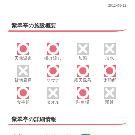
2012-08-12
紫翠亭の施設概要
天然温泉
掛け流し
加温
加水
貸切風呂
サウナ
露天風呂
休憩所
食事処
タオル
駐車場
駅近
紫翠亭の詳細情報