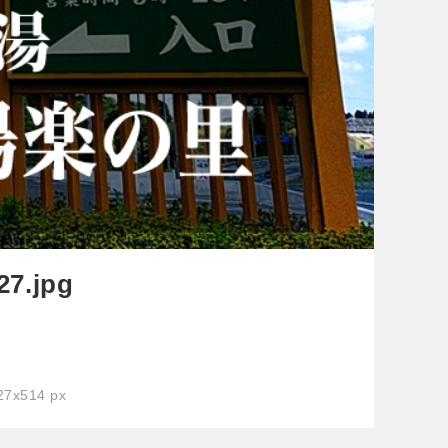
27.jpg
7x514 px