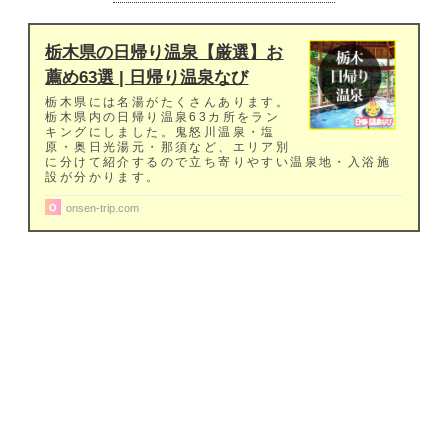
栃木県の日帰り温泉【厳選】お
薦め63選 | 日帰り温泉なび
栃木県には名湯がたくさんあります。
栃木県内の日帰り温泉63カ所をラン
キングにしました。鬼怒川温泉・塩
原・奥日光湯元・那須など、エリア別
に分けて紹介するので立ち寄りやすい温泉地・入浴施
設が分かります。
onsen-trip.com