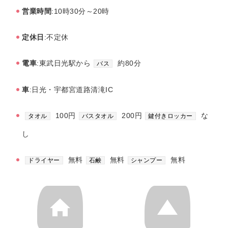
営業時間
:10時30分～20時
定休日
:不定休
電車
:東武日光駅から
約80分
バス
車
:日光・宇都宮道路清滝IC
100円
200円
な
タオル
バスタオル
鍵付きロッカー
し
無料
無料
無料
ドライヤー
石鹸
シャンプー