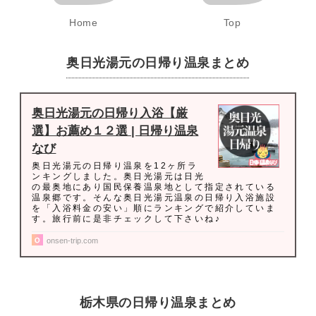
Home
Top
奥日光湯元の日帰り温泉まとめ
奥日光湯元の日帰り入浴【厳
選】お薦め１２選 | 日帰り温泉
なび
奥日光湯元の日帰り温泉を12ヶ所ラ
ンキングしました。奥日光湯元は日光
の最奥地にあり国民保養温泉地として指定されている
温泉郷です。そんな奥日光湯元温泉の日帰り入浴施設
を「入浴料金の安い」順にランキングで紹介していま
す。旅行前に是非チェックして下さいね♪
onsen-trip.com
栃木県の日帰り温泉まとめ