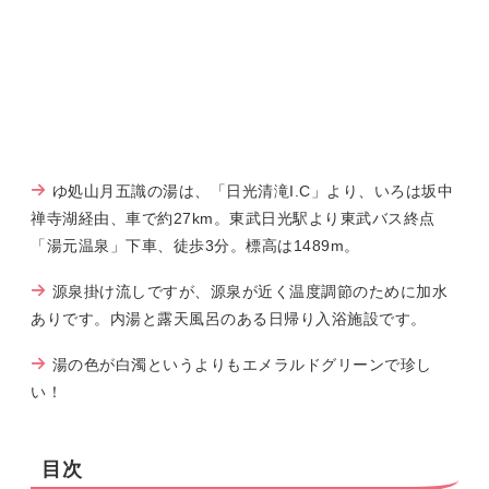
ゆ処山月五識の湯は、「日光清滝I.C」より、いろは坂中
禅寺湖経由、車で約27km。東武日光駅より東武バス終点
「湯元温泉」下車、徒歩3分。標高は1489m。
源泉掛け流しですが、源泉が近く温度調節のために加水
ありです。内湯と露天風呂のある日帰り入浴施設です。
湯の色が白濁というよりもエメラルドグリーンで珍し
い！
目次