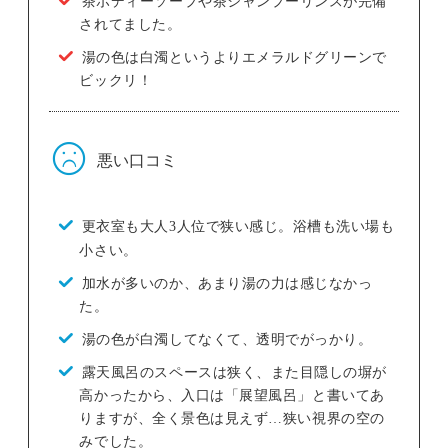
茶ボディーソープや茶シャンプーリンスが完備
されてました。
湯の色は白濁というよりエメラルドグリーンで
ビックリ！
悪い口コミ
更衣室も大人3人位で狭い感じ。浴槽も洗い場も
小さい。
加水が多いのか、あまり湯の力は感じなかっ
た。
湯の色が白濁してなくて、透明でがっかり。
露天風呂のスペースは狭く、また目隠しの塀が
高かったから、入口は「展望風呂」と書いてあ
りますが、全く景色は見えず…狭い視界の空の
みでした。