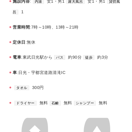
施設内容
:
女1・男1
女1・男1
内湯
露天風呂
貸切風
1
呂
営業時間
:7時～10時、13時～21時
定休日
:無休
電車
:東武日光駅から
約90分
約3分
バス
徒歩
車
:日光・宇都宮道路清滝IC
300円
タオル
無料
無料
無料
ドライヤー
石鹸
シャンプー