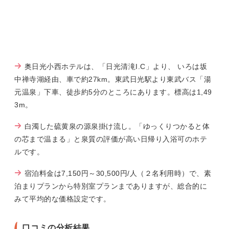
奥日光小西ホテルは、「日光清滝I.C」より、 いろは坂
中禅寺湖経由、車で約27km。東武日光駅より東武バス「湯
元温泉」下車、徒歩約5分のところにあります。標高は1,49
3m。
白濁した硫黄泉の源泉掛け流し。「ゆっくりつかると体
の芯まで温まる」と泉質の評価が高い日帰り入浴可のホテ
ルです。
宿泊料金は7,150円～30,500円/人（２名利用時）で、素
泊まりプランから特別室プランまでありますが、総合的に
みて平均的な価格設定です。
口コミの分析結果