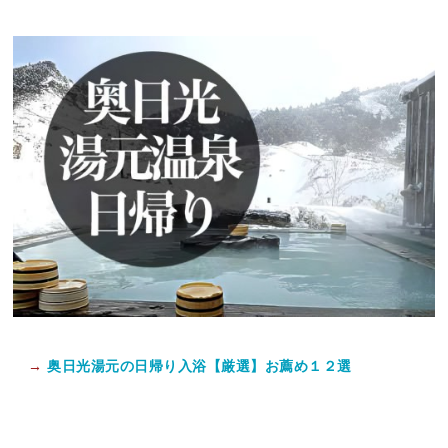
→
奥日光湯元の日帰り入浴【厳選】お薦め１２選