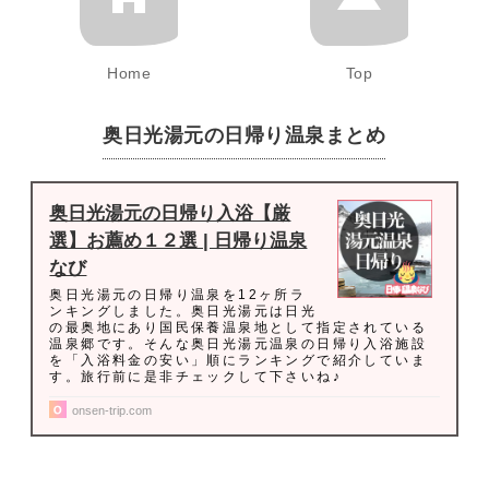
Home
Top
奥日光湯元の日帰り温泉まとめ
奥日光湯元の日帰り入浴【厳
選】お薦め１２選 | 日帰り温泉
なび
奥日光湯元の日帰り温泉を12ヶ所ラ
ンキングしました。奥日光湯元は日光
の最奥地にあり国民保養温泉地として指定されている
温泉郷です。そんな奥日光湯元温泉の日帰り入浴施設
を「入浴料金の安い」順にランキングで紹介していま
す。旅行前に是非チェックして下さいね♪
onsen-trip.com