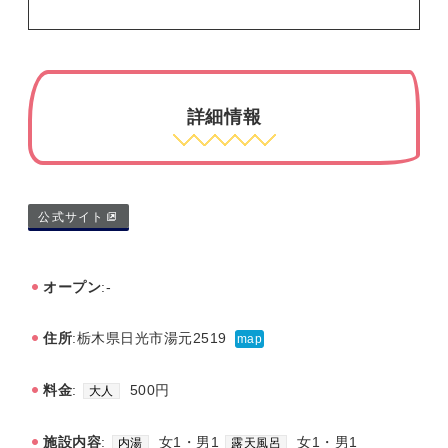
詳細情報
公式サイト
オープン
:-
住所
:栃木県日光市湯元2519
map
料金
:
500円
大人
施設内容
:
女1・男1
女1・男1
内湯
露天風呂