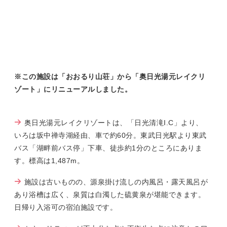
※この施設は「おおるり山荘」から「奥日光湯元レイクリ
ゾート」にリニューアルしました。
奥日光湯元レイクリゾートは、「日光清滝I.C」より、
いろは坂中禅寺湖経由、車で約60分。東武日光駅より東武
バス「湖畔前バス停」下車、徒歩約1分のところにありま
す。標高は1,487m。
施設は古いものの、源泉掛け流しの内風呂・露天風呂が
あり浴槽は広く、泉質は白濁した硫黄泉が堪能できます。
日帰り入浴可の宿泊施設です。