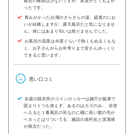
風呂の種類は少ないですが、泉質がとてもよか
ったです。
青みがかった白濁のさらさらの湯。硫黄のにお
いが結構しますが、露天風呂だと気になりませ
ん。体にはあまり匂いは残りませんでした。
お風呂の温度は40度ぐらいで熱くもぬるくもな
く、お子さんからお年寄りまで皆さんゆっくり
できると思います。
悪い口コミ
女湯の脱衣所のコインロッカーは鍵穴が硫黄で
固まり１つも使えず、あるのはカゴのみ… 浴室
へ入ると１番風呂の筈なのに桶に長い髪の毛が
ベタっとはりついてる…施設の老朽化と清潔感
が残念だった。