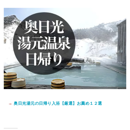
→
奥日光湯元の日帰り入浴【厳選】お薦め１２選