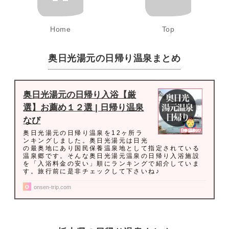
Home
Top
奥日光湯元の日帰り温泉まとめ
奥日光湯元の日帰り入浴【厳
選】お薦め１２選 | 日帰り温泉
なび
奥日光湯元の日帰り温泉を12ヶ所ラ
ンキングしました。奥日光湯元は日光
の最奥地にあり国民保養温泉地として指定されている
温泉郷です。そんな奥日光湯元温泉の日帰り入浴施設
を「入浴料金の安い」順にランキングで紹介していま
す。旅行前に是非チェックして下さいね♪
onsen-trip.com