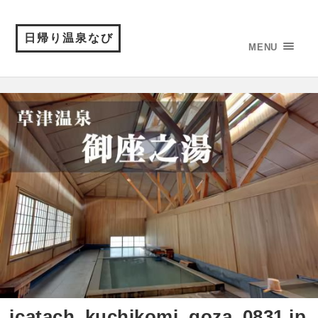
日帰り温泉なび
MENU
icatach_kuchikomi_goza_0831.jp