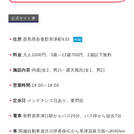
公式サイト
住所
:群馬県吾妻郡草津町433
map
料金
:大人1000円、3歳～12歳700円、2歳以下無料
施設内容
:内湯(女2、男2)・露天風呂(女1、男2)
営業時間
:14:00～18:00
定休日
:メンテナンス日あり。要問合
電車
:長野原草津口駅からバス25分、バス停から徒歩7分
車
:関越自動車道渋川伊香保ICから草津温泉方面へ約60km