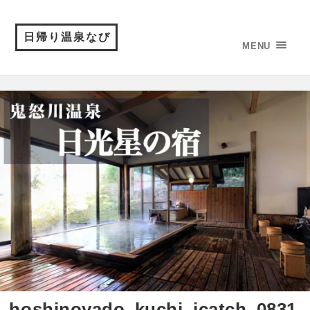
日帰り温泉なび
MENU
hoshinoyado_kuchi_icatch_0831