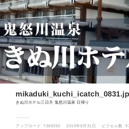
mikaduki_kuchi_icatch_0831.j
きぬ川ホテル三日月 鬼怒川温泉 日帰り
アップロード:
7368350
2015年8月31日
ピクセル数: 97