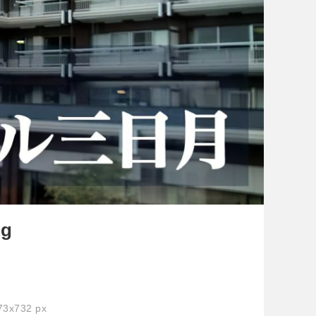
pg
3x732 px