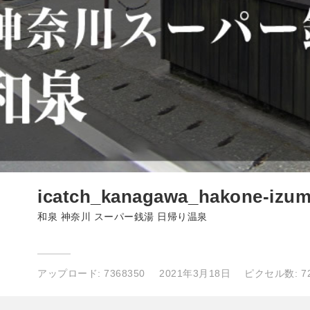
icatch_kanagawa_hakone-izum
和泉 神奈川 スーパー銭湯 日帰り温泉
アップロード:
7368350
2021年3月18日
ピクセル数: 72