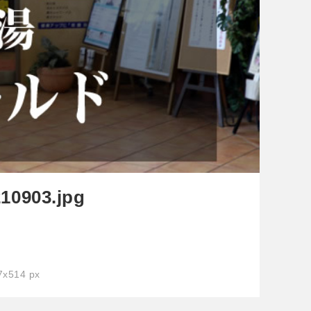
210903.jpg
x514 px