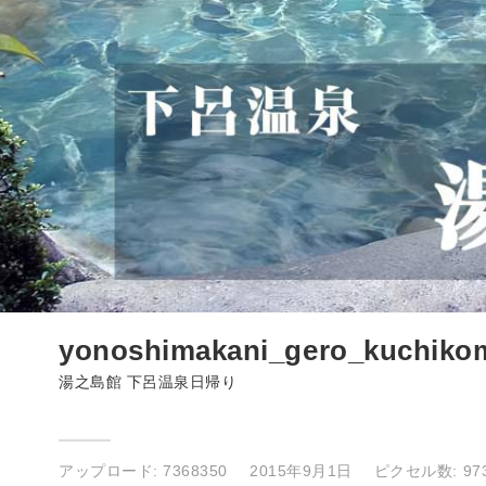
yonoshimakani_gero_kuchikom
湯之島館 下呂温泉日帰り
アップロード:
7368350
2015年9月1日
ピクセル数: 973