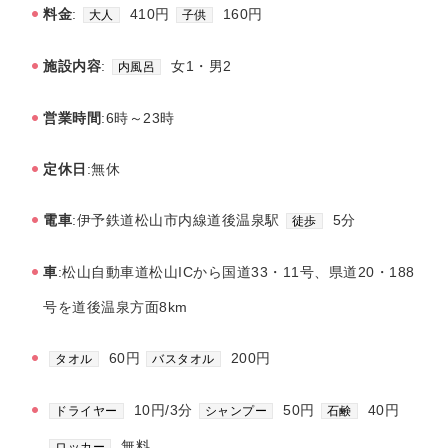
料金
:
410円
160円
大人
子供
施設内容
:
女1・男2
内風呂
営業時間
:6時～23時
定休日
:無休
電車
:伊予鉄道松山市内線道後温泉駅
5分
徒歩
車
:松山自動車道松山ICから国道33・11号、県道20・188
号を道後温泉方面8km
60円
200円
タオル
バスタオル
10円/3分
50円
40円
ドライヤー
シャンプー
石鹸
無料
ロッカー