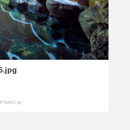
5.jpg
3x642 px