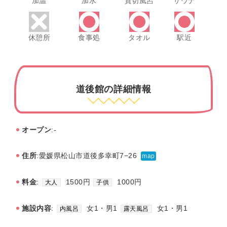
加温
加水
貸切風呂
サウナ
休憩所
食事処
タオル
駅近
道後館の詳細情報
オープン
:-
住所
:愛媛県松山市道後多幸町7−26
map
料金
:
1500円
1000円
大人
子供
施設内容
:
女1・男1
女1・男1
内風呂
露天風呂