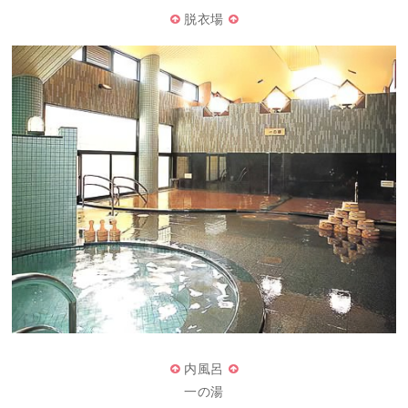
脱衣場
内風呂
一の湯