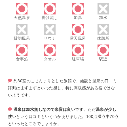
天然温泉
掛け流し
加温
加水
貸切風呂
サウナ
露天風呂
休憩所
食事処
タオル
駐車場
駅近
約30室のこじんまりとした旅館で、施設と温泉の口コミ
評判はまずまずといった感じ。特に高級感がある宿ではな
いようです。
温泉は加水無しなので泉質は良い
です。ただ
温泉が少し
狭い
という口コミもいくつかありました。100点満点中70点
といったところでしょうか。