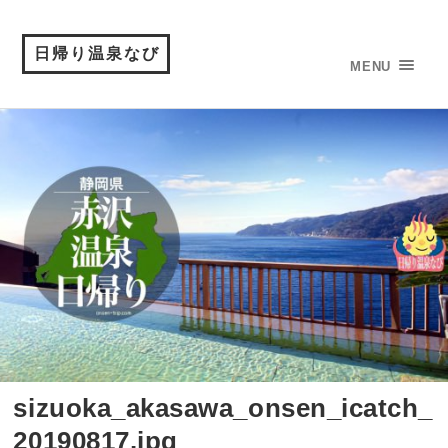
日帰り温泉なび
MENU
sizuoka_akasawa_onsen_icatch_
20190817.jpg