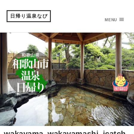
日帰り温泉なび
MENU
wakayama_wakayamashi_icatch