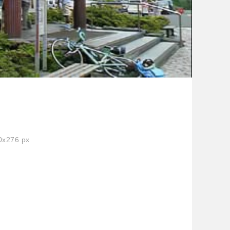
x276 px