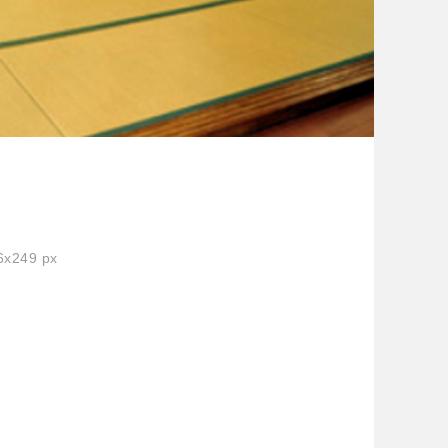
x249 px