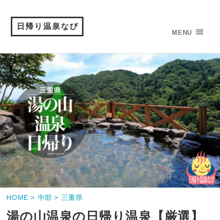
日帰り温泉なび
MENU
HOME >
中部 >
三重県
湯の山温泉の日帰り温泉【厳選】