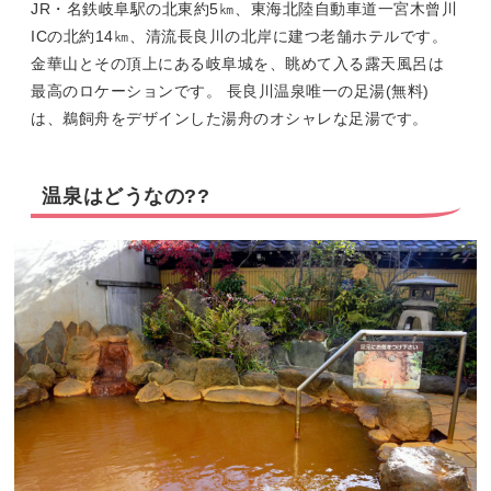
JR・名鉄岐阜駅の北東約5㎞、東海北陸自動車道一宮木曾川
ICの北約14㎞、清流長良川の北岸に建つ老舗ホテルです。
金華山とその頂上にある岐阜城を、眺めて入る露天風呂は
最高のロケーションです。 長良川温泉唯一の足湯(無料)
は、鵜飼舟をデザインした湯舟のオシャレな足湯です。
温泉はどうなの??