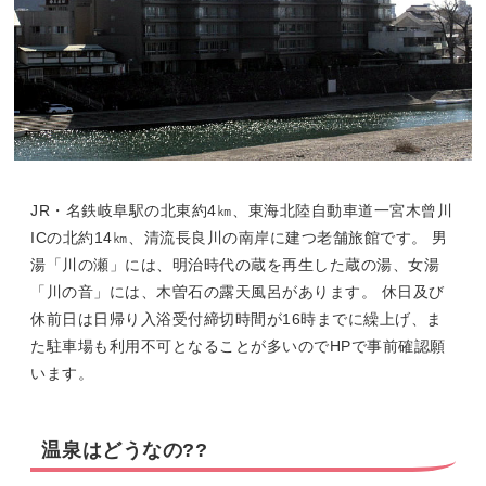
JR・名鉄岐阜駅の北東約4㎞、東海北陸自動車道一宮木曾川
ICの北約14㎞、清流長良川の南岸に建つ老舗旅館です。 男
湯「川の瀬」には、明治時代の蔵を再生した蔵の湯、女湯
「川の音」には、木曽石の露天風呂があります。 休日及び
休前日は日帰り入浴受付締切時間が16時までに繰上げ、ま
た駐車場も利用不可となることが多いのでHPで事前確認願
います。
温泉はどうなの??