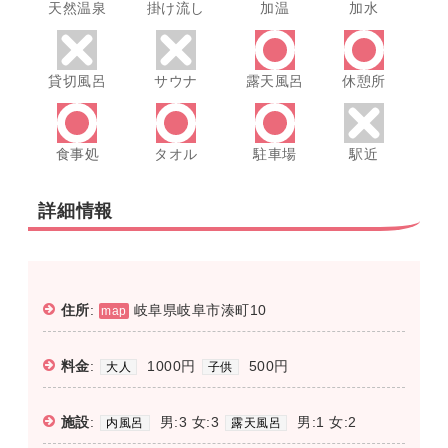
天然温泉
掛け流し
加温
加水
貸切風呂
サウナ
露天風呂
休憩所
食事処
タオル
駐車場
駅近
詳細情報
住所
:
岐阜県岐阜市湊町10
map
料金
:
1000円
500円
大人
子供
施設
:
男:3 女:3
男:1 女:2
内風呂
露天風呂