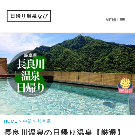
日帰り温泉なび
MENU
HOME >
中部 >
岐阜県
長良川温泉の日帰り温泉【厳選】