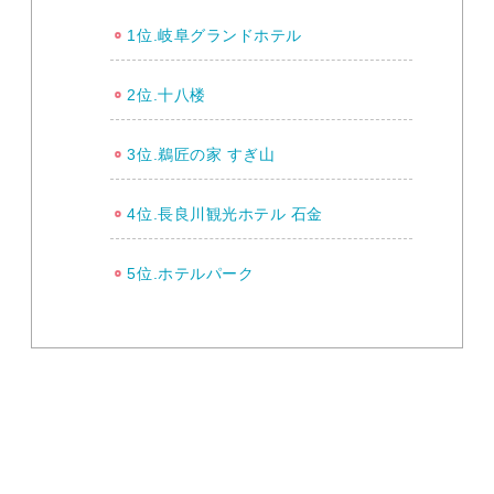
1位.岐阜グランドホテル
2位.十八楼
3位.鵜匠の家 すぎ山
4位.長良川観光ホテル 石金
5位.ホテルパーク