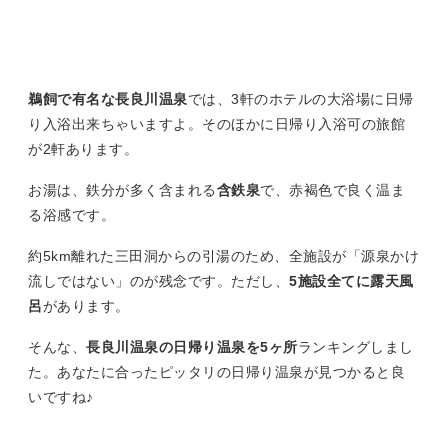
鵜飼で有名な長良川温泉
では、3軒のホテルの大浴場に日帰
り入浴出来ちゃいますよ。そのほかに日帰り入浴可の旅館
が2軒あります。
お湯は、鉄分が多く含まれる
含鉄泉
で、赤褐色で良く温ま
る浴感です。
約5km離れた三田洞からの引湯のため、全施設が「源泉かけ
流しではない」のが残念です。ただし、
5施設全てに露天風
呂
があります。
そんな、
長良川温泉の日帰り温泉を5ヶ所
ランキングしまし
た。あなたに合ったピッタリの日帰り温泉が見つかると良
いですね♪