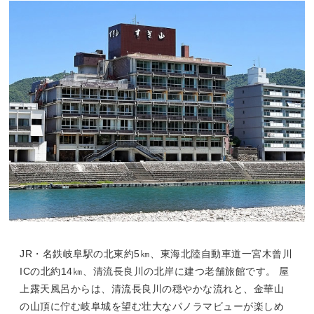
JR・名鉄岐阜駅の北東約5㎞、東海北陸自動車道一宮木曾川
ICの北約14㎞、清流長良川の北岸に建つ老舗旅館です。 屋
上露天風呂からは、清流長良川の穏やかな流れと、金華山
の山頂に佇む岐阜城を望む壮大なパノラマビューが楽しめ