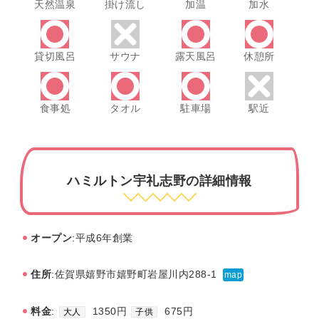
天然温泉
掛け流し
加温
加水
貸切風呂
サウナ
露天風呂
休憩所
食事処
タオル
駐車場
駅近
ハミルトン宇礼志野の詳細情報
オープン
:平成6年創業
住所
:佐賀県嬉野市嬉野町岩屋川内288-1
map
料金
:
1350円
675円
大人
子供