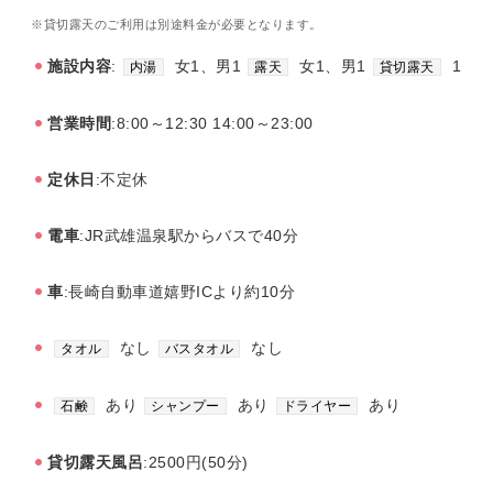
※貸切露天のご利用は別途料金が必要となります。
施設内容
:
女1、男1
女1、男1
1
内湯
露天
貸切露天
営業時間
:8:00～12:30 14:00～23:00
定休日
:不定休
電車
:JR武雄温泉駅からバスで40分
車
:長崎自動車道嬉野ICより約10分
なし
なし
タオル
バスタオル
あり
あり
あり
石鹸
シャンプー
ドライヤー
貸切露天風呂
:2500円(50分)