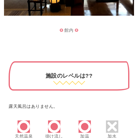
館内
施設のレベルは??
露天風呂はありません。
天然温泉
掛け流し
加温
加水