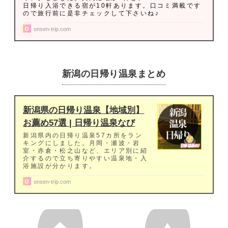
日帰り入浴できる宿が10軒あります。口コミ満載です
ので旅行前に是非チェックして下さいね♪
onsen-trip.com
新潟の日帰り温泉まとめ
新潟県の日帰り温泉【地域別】
お薦め57選 | 日帰り温泉なび
新潟県内の日帰り温泉57カ所をラン
キングにしました。月岡・瀬波・岩
室・赤倉・松之山など、エリア別に紹
介するので立ち寄りやすい温泉地・入
浴施設が分かります。
onsen-trip.com