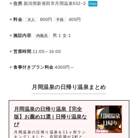
住所
:新潟県新発田市月岡温泉552−2
map
料金
:
800円
400円
大人
子供
施設内容
:
男:1 女:1
内風呂
営業時間
:11:00～16:00
食事付きプラン料金
:4000円～
月岡温泉の日帰り温泉まとめ
月岡温泉の日帰り温泉【完全
版】お薦め11選 | 日帰り温泉な
び
月岡温泉の日帰り温泉を11ヶ所ラン
キングしました。共同浴場が1軒と、